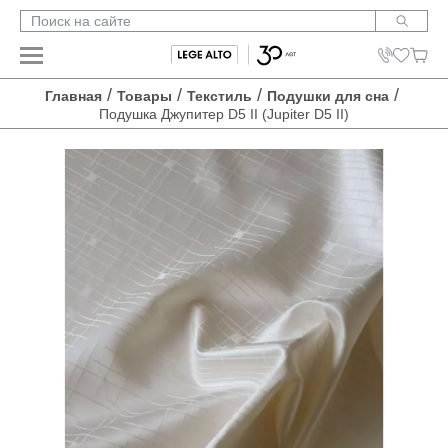
/
/
/
/
Главная
Товары
Текстиль
Подушки для сна
Подушка Джупитер D5 II (Jupiter D5 II)