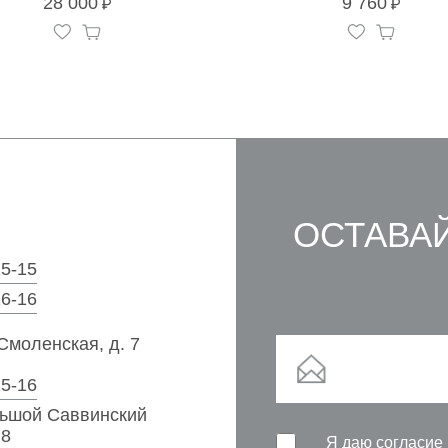
28 000
9 760
ОСТАВАЙ
15-15
16-16
Смоленская, д. 7
15-16
льшой Саввинский
 8
Я даю согласие