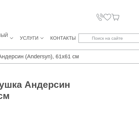
НЫЙ
УСЛУГИ
КОНТАКТЫ
ндерсин (Andersyn), 61x61 см
душка Андерсин
 см