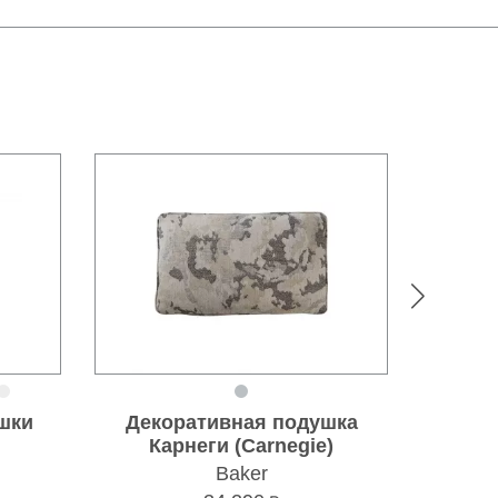
шки
Декоративная подушка
Дек
Карнеги (Carnegie)
Лег
Baker