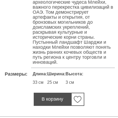
археологические чудеса Млейхи,
важного перекрестка цивилизаций в
ОАЭ. Том демонстрирует
артефакты и открытия, от
бронзовых могильников до
доисламских укреплений,
раскрывая культурные и
исторические корни страны.
Пустынный ландшафт Шарджи и
находки Млейхи позволяют понять
жизнь ранних кочевых обществ и
путь региона к центру торговли и
инноваций.
Размеры:
Длина:
Ширина:
Высота:
33 см
25 см
3 см
В корзину